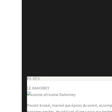
PLATS
LE DAHOMEY
Poulet braisé, mariné aux épices du soleil, accom
bananes pesées, de pikliz et d’une sauce aux herbes