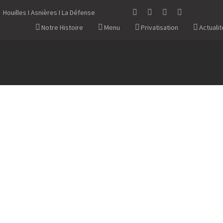
Houilles I Asnières I La Défense
Notre Histoire
Menu
Privatisation
Actualit