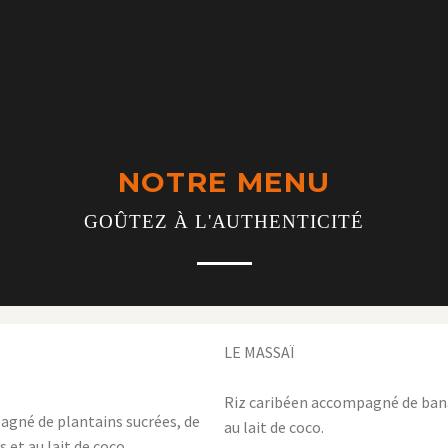
NOTRE MENU
GOÛTEZ À L'AUTHENTICITÉ
LE MASSAÏ
Riz caribéen accompagné de banan
pagné de plantains sucrées, de
au lait de coco.
 et au lait de coco.